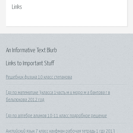
Links
An Informative Text Blurb
Links to Important Stuff
Решебник физика 10 класс степанова
Гдз по математике 3класса 1часть м и моро м а бантова г в
бельтюкова 2012 год
Гдз по алгебре алимов 10-11 класс подробное решение
Английский язык 7 класс кауфман рабочая тетрадь 1 гдз 2013