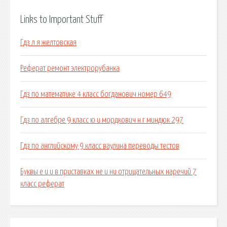
Links to Important Stuff
Гдз л я желтовская
Реферат ремонт электрорубанка
Гдз по математике 4 класс богданович номер 649
Гдз по алгебре 9 класс ю и мордкович н г миндюк 297
Гдз по английскому 9 класс ваулина переводы тестов
Буквы е и и в приставках не и ни отрицательных наречий 7
класс реферат