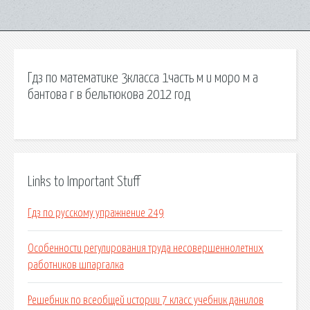
Гдз по математике 3класса 1часть м и моро м а
бантова г в бельтюкова 2012 год
Links to Important Stuff
Гдз по русскому упражнение 249
Особенности регулирования труда несовершеннолетних
работников шпаргалка
Решебник по всеобщей истории 7 класс учебник данилов