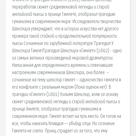
переработав сюжет средневековой легенды и старой
английской пьесы о принце Гамлете, отобразил трагедию
гуманизма в современном мире. Исследователи творчества
Шекспира утверждают, что в истории искусства нет другого
примера такой стойкой и продолжительной популярности
пьесы Сочинение по зарубежной литературе Трагедия У.
Шекспира ГамлетТрагедия Шекспира «Гамлет» (1602) - одно
из самых великих произведений мировой драматургии.
Написанная для определенного времени и отвечавшая
настроениям современников Шекспира, она более. –
сочинение на тему шекспир гамлет – одиночество гамлета в
его конфликте с реальным миром (Пока оценок нет). В
трагедии «Гамлет» (1601) Уильям Шекспир, взяв за основу
сюжет средневековой легенды и старой английской пьесы о
принце Амлете, отобразил трагедию гуманизма в
современном мире. Гамлет встает на путь мести. Он готов на
все, чтобы наказать Клавдия — убийцу отца. Но сознание
Гамлета не слепо. Принц страдает из-за того, что ему