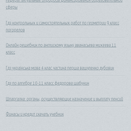
Реферат актуальные опроросы финансирования образовательной
сферы
Гдз контрольных и самостоятельных работ по геометрии 9 класс
погорелов
Онлайн решебник по англискому языку аванасьева михеева 11
класс
Гдз українська мова 4 клас частина перша вашуленко дубовик
Гдз по алгебре 10-11 класс федорова шабунин
Шпаргалка: органы, осуществляющие назначение и выплату пенсий
Финасы и кредит скачать учебник