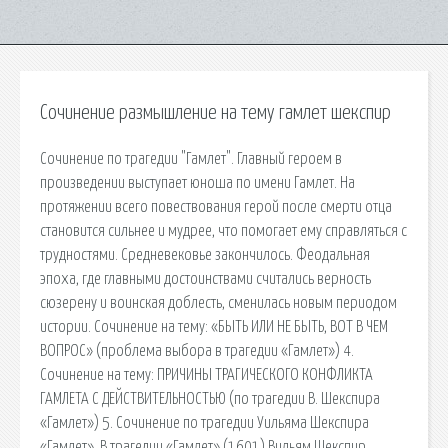
Сочинение размышление на тему гамлет шекспир
Сочинение по трагедии "Гамлет". Главный героем в
произведении выступает юноша по имени Гамлет. На
протяжении всего повествования герой после смерти отца
становится сильнее и мудрее, что помогает ему справляться с
трудностями. Средневековье закончилось. Феодальная
эпоха, где главными достоинствами считались верность
сюзерену и воинская доблесть, сменилась новым периодом
истории. Сочинение на тему: «БЫТЬ ИЛИ НЕ БЫТЬ, ВОТ В ЧЕМ
ВОПРОС» (проблема выбора в трагедии «Гамлет») 4.
Сочинение на тему: ПРИЧИНЫ ТРАГИЧЕСКОГО КОНФЛИКТА
ГАМЛЕТА С ДЕЙСТВИТЕЛЬНОСТЬЮ (по трагедии В. Шекспира
«Гамлет») 5. Сочинение по трагедии Уильяма Шекспира
«Гамлет». В трагедии «Гамлет» (1601) Вильям Шекспир,