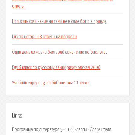
ответы
Написать сочинение на темк не в силе бог а в правде
Гдз по истории 8 ответы на вопросы
Один день из жизни бактерий сочинение по биологии
Гдз 6 класс по русскому языку разумовская 2006
Учебник enjoy english биболетова 11 класс
Links
Программа по литературе 5–11-й классы - Для учителя.