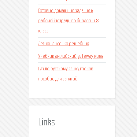
Готовые домашние задания к
рабочей тетради по биологии 8
класс
Легион лысенко решебник
Учебник английский gateway киев
Гдз по русскому языку греков
пособие для занятий
Links