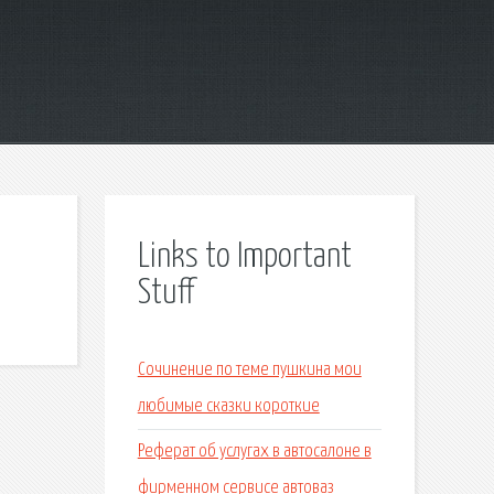
Links to Important
Stuff
Сочинение по теме пушкина мои
любимые сказки короткие
Реферат об услугах в автосалоне в
фирменном сервисе автоваз