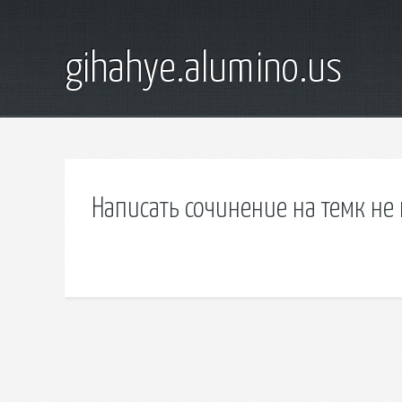
gihahye.alumino.us
Написать сочинение на темк не 