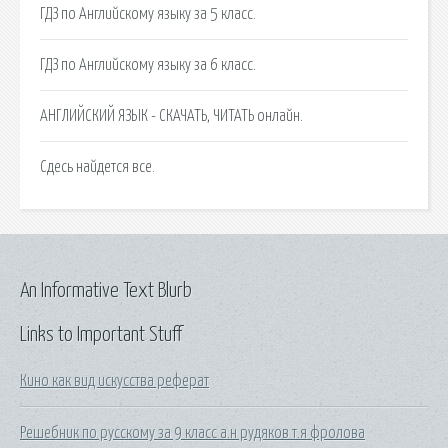
ГДЗ по Английскому языку за 5 класс.
ГДЗ по Английскому языку за 6 класс.
АНГЛИЙСКИЙ ЯЗЫК - СКАЧАТЬ, ЧИТАТЬ онлайн.
Сдесь найдется все.
An Informative Text Blurb
Links to Important Stuff
Кино как вид искусства реферат
Решебник по русскому за 9 класс а.н рудяков т.я фролова