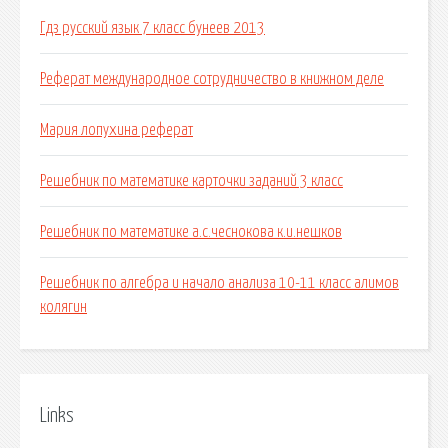
Гдз русский язык 7 класс бунеев 2013
Реферат международное сотрудничество в книжном деле
Мария лопухина реферат
Решебник по математике карточки заданий 3 класс
Решебник по математике а.с.чеснокова к.и.нешков
Решебник по алгебра и начало анализа 10-11 класс алимов
колягин
Links