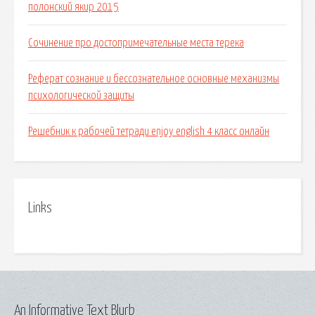
полонский якир 2015
Сочинение про достопримечательные места терека
Реферат сознание и бессознательное основные механизмы
психологической защиты
Решебник к рабочей тетради enjoy english 4 класс онлайн
Links
An Informative Text Blurb