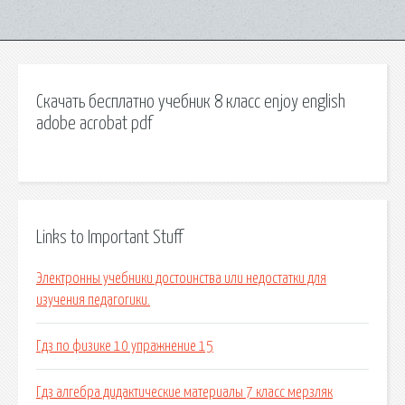
Скачать бесплатно учебник 8 класс enjoy english
adobe acrobat pdf
Links to Important Stuff
Электронны учебники достоинства или недостатки для
изучения педагогики.
Гдз по физике 10 упражнение 15
Гдз алгебра дидактические материалы 7 класс мерзляк