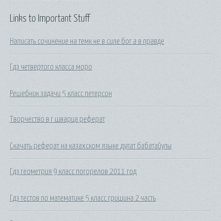
Links to Important Stuff
Написать сочинение на темк не в силе бог а в правде
Гдз четвертого класса моро
Решебник задачи 5 класс петерсон
Творчество в г шварца реферат
Скачать реферат на казахском языке дулат бабатайулы
Гдз геометрия 9 класс погорелов 2011 год
Гдз тестов по математике 5 класс гришина 2 часть