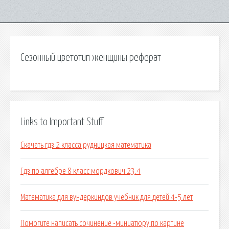
Сезонный цветотип женщины реферат
Links to Important Stuff
Скачать гдз 2 класса рудницкая математика
Гдз по алгебре 8 класс мордкович 23.4
Математика для вундеркиндов учебник для детей 4-5 лет
Помогите написать сочинение -миниатюру по картине