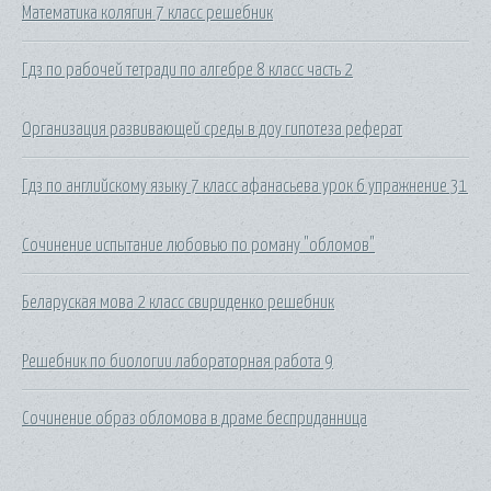
Математика колягин 7 класс решебник
Гдз по рабочей тетради по алгебре 8 класс часть 2
Организация развивающей среды в доу гипотеза реферат
Гдз по английскому языку 7 класс афанасьева урок 6 упражнение 31
Сочинение испытание любовью по роману "обломов"
Беларуская мова 2 класс свириденко решебник
Решебник по биологии лабораторная работа 9
Сочинение образ обломова в драме бесприданница