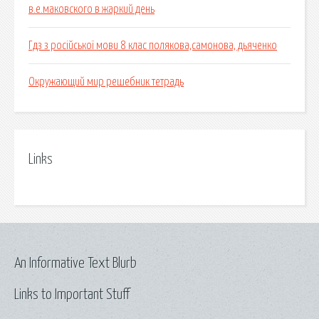
в.е.маковского в жаркий день
Гдз з російської мови 8 клас полякова,самонова, дьяченко
Окружающий мир решебник тетрадь
Links
An Informative Text Blurb
Links to Important Stuff