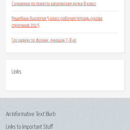
Сочинение по повести капитанская дочка 8 класс
Решебник биология 5 класс рабочая тетрадь сухова
строганов 2015
Гдз задачи по физике. лукашик 7-8 кл
Links
An Informative Text Blurb
Links to Important Stuff