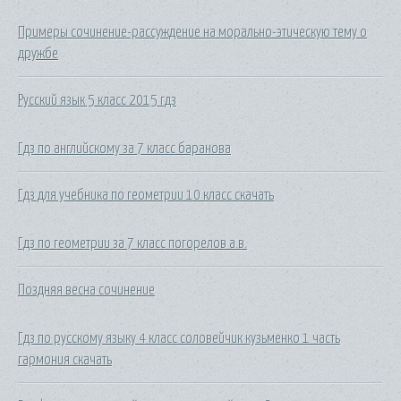
Примеры сочинение-рассуждение на морально-этическую тему о
дружбе
Русский язык 5 класс 2015 гдз
Гдз по английскому за 7 класс баранова
Гдз для учебника по геометрии 10 класс скачать
Гдз по геометрии за 7 класс погорелов а.в.
Поздняя весна сочинение
Гдз по русскому языку 4 класс соловейчик кузьменко 1 часть
гармония скачать