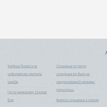
A
Учебник 8 класса по
Сочинение по тексту
информатике смотреть
солоухина это было на
онлайн
оккупированной немцами
территории
Гдз по немецкому 10 клаас
бим
Краткое сочинение о городе