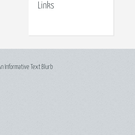
Links
n Informative Text Blurb