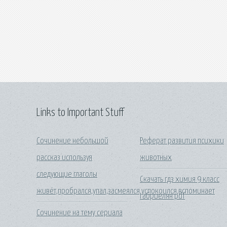
Links to Important Stuff
Сочинение небольшой
Реферат развития психики
рассказ используя
животных
следующие глаголы
Скачать гдз химия 9 класс
живёт,пробрался,упал,засмеялся,успокоился,вспоминает
габриелян pdf
Сочинение на тему сериала