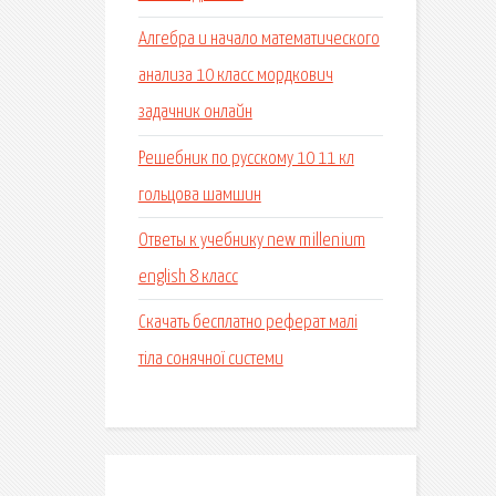
Алгебра и начало математического
анализа 10 класс мордкович
задачник онлайн
Решебник по русскому 10 11 кл
гольцова шамшин
Ответы к учебнику new millenium
english 8 класс
Скачать бесплатно реферат малі
тіла сонячної системи