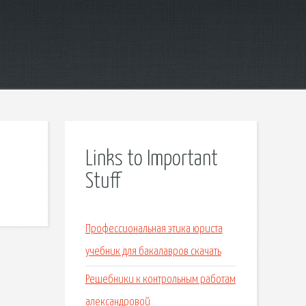
Links to Important
Stuff
Профессиональная этика юриста
учебник для бакалавров скачать
Решебники к контрольным работам
александровой