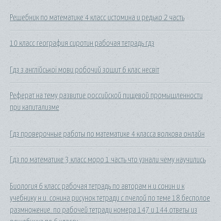
Решебник по математике 4 класс истомина и редько 2 часть
10 класс география сиротин рабочая тетрадь гдз
Гдз з англійської мови робочий зошит 6 клас несвіт
Реферат на тему развитие российской пищевой промышленности
при капитализме
Гдз проверочные работы по математике 4 класса волкова онлайн
Гдз по математике 3 класс моро 1 часть что узнали чему научились
Биология 6 класс рабочая тетрадь по авторам н.и.сонин и к
учебнику н.и. сонина рисунок тетради с пчелой по теме 18.бесполое
размножение. по рабочей тетради номера 147 и 144.ответы из