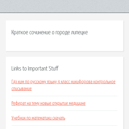
Краткое сочинение о городе липецке
Links to Important Stuff
Гдз ким по русскому языку 4 класс никифорова контрольное
списывание
Реферат на тему новые открытие медицине
Учебник по математики скачать