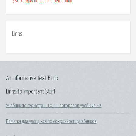
3800 задач по физики решебник
Links
An Informative Text Blurb
Links to Important Stuff
Учебник по геометрии 10-11 погорелов учебные ма
Памятка для учащихся по сохранности учебников