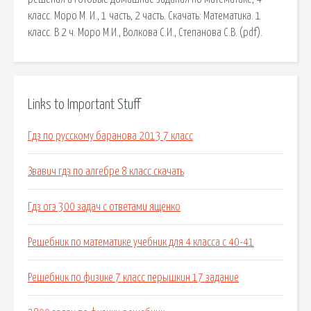
класс. Моро М. И., 1 часть, 2 часть. Скачать: Математика. 1
класс. В 2 ч. Моро М.И., Волкова С.И., Степанова С.В. (pdf).
Links to Important Stuff
Гдз по русскому баранова 2013 7 класс
Звавич гдз по алгебре 8 класс скачать
Гдз огэ 300 задач с ответами ященко
Решебник по математике учебник для 4 класса с 40-41
Решебник по физике 7 класс перышкин 17 задание