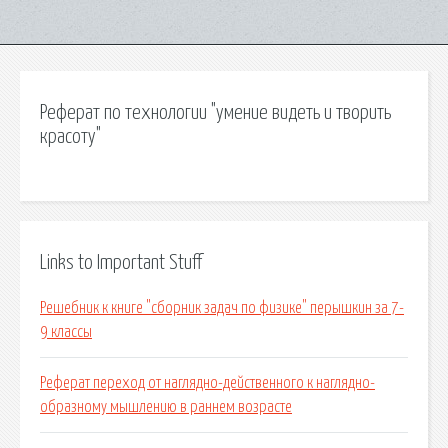
Реферат по технологии "умение видеть и творить
красоту"
Links to Important Stuff
Решебник к книге "сборник задач по физике" перышкин за 7-
9 классы
Реферат переход от наглядно-действенного к наглядно-
образному мышлению в раннем возрасте