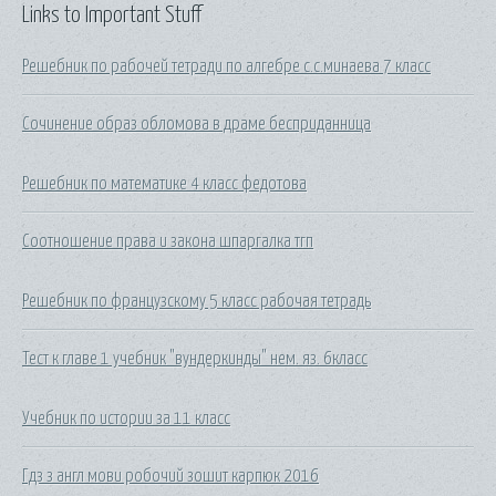
Links to Important Stuff
Решебник по рабочей тетради по алгебре с.с.минаева 7 класс
Сочинение образ обломова в драме бесприданница
Решебник по математике 4 класс федотова
Соотношение права и закона шпаргалка тгп
Решебник по французскому 5 класс рабочая тетрадь
Тест к главе 1 учебник "вундеркинды" нем. яз. 6класс
Учебник по истории за 11 класс
Гдз з англ мови робочий зошит карпюк 2016