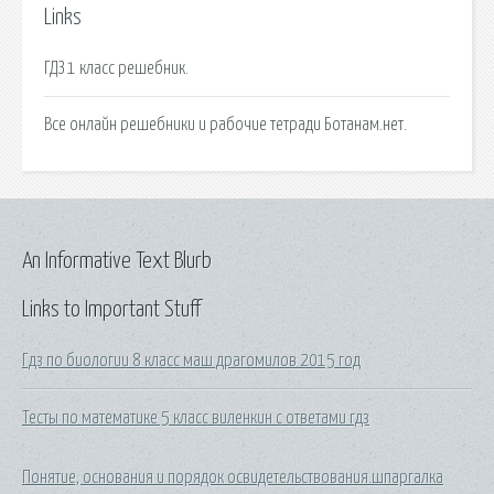
Links
ГДЗ 1 класс решебник.
Все онлайн решебники и рабочие тетради Ботанам.нет.
An Informative Text Blurb
Links to Important Stuff
Гдз по биологии 8 класс маш драгомилов 2015 год
Тесты по математике 5 класс виленкин с ответами гдз
Понятие, основания и порядок освидетельствования.шпаргалка