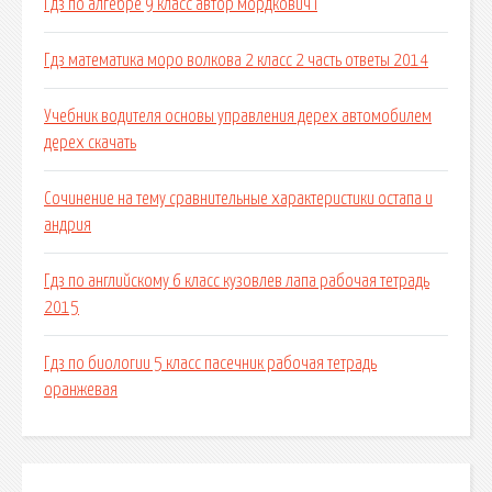
Гдз по алгебре 9 класс автор мордкович i
Гдз математика моро волкова 2 класс 2 часть ответы 2014
Учебник водителя основы управления дерех автомобилем
дерех скачать
Сочинение на тему сравнительные характеристики остапа и
андрия
Гдз по английскому 6 класс кузовлев лапа рабочая тетрадь
2015
Гдз по биологии 5 класс пасечник рабочая тетрадь
оранжевая