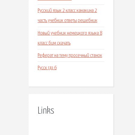
Русский язык 2 класс канакина 2
часть учебник ответы решебник
Новый учебник немецкого языка 8
класс бим скачать
Реферат на тему просечный станок
Русск гдз 6
Links