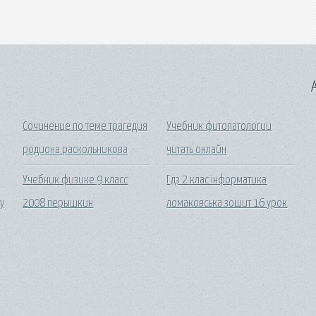
A
Сочинение по теме трагедия
Учебник фитопатологии
х
родиона раскольникова
читать онлайн
Учебник физике 9 класс
Гдз 2 клас інформатика
у
2008 перышкин
ломаковська зошит 16 урок