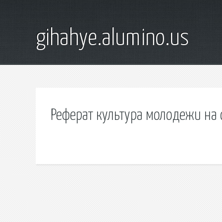
gihahye.alumino.us
Реферат культура молодежи на