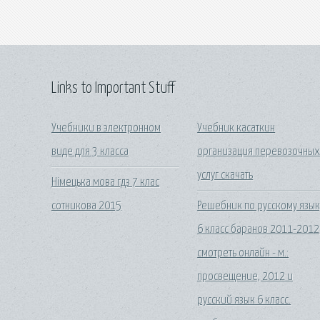
Links to Important Stuff
Учебники в электронном
Учебник касаткин
виде для 3 класса
организация перевозочны
услуг скачать
Німецька мова гдз 7 клас
сотникова 2015
Решебник по русскому язык
6 класс баранов 2011-2012
смотреть онлайн - м.:
просвещение, 2012 и
русский язык 6 класс.