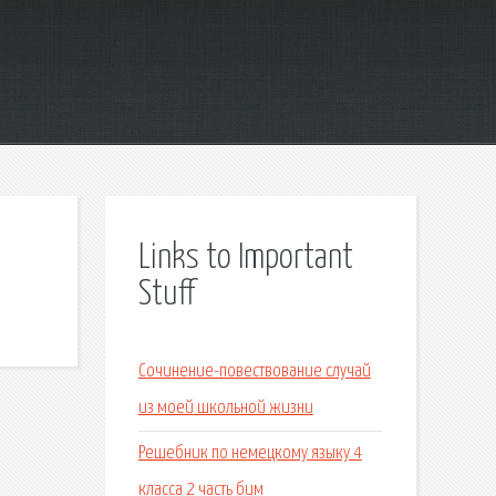
Links to Important
Stuff
Сочинение-повествование случай
из моей школьной жизни
Решебник по немецкому языку 4
класса 2 часть бим