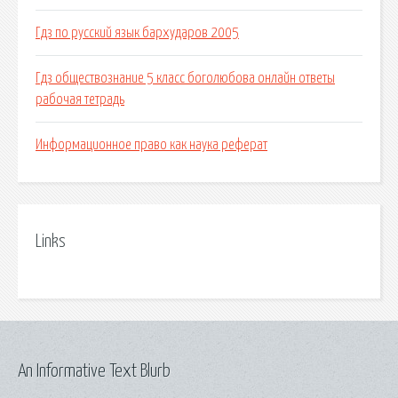
Гдз по русский язык бархударов 2005
Гдз обществознание 5 класс боголюбова онлайн ответы
рабочая тетрадь
Информационное право как наука реферат
Links
An Informative Text Blurb