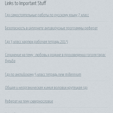
Links to Important Stuff
Гдз самостоятельные работы по русскому языку 7 класс
Безопасность в интернете антивирусные программы реферат
Гдз 3 класс карпюк рабочая тетрадь 2015
Сочинение на тему : любовь к родине в произведении гоголя тарас
бульба
Гдз по английскому 5 класс тетрадь new millennium
Общая и неорганическая химия воловик крутецкая гдз
Реферат на тему сквернословие