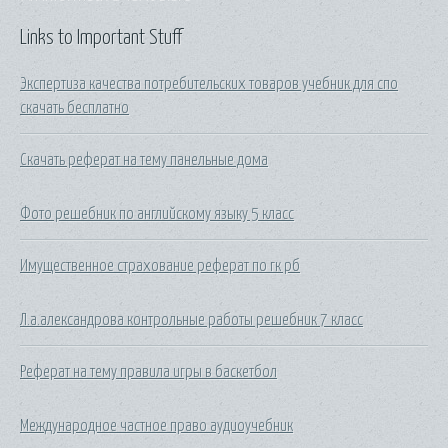
Links to Important Stuff
Экспертиза качества потребительских товаров учебник для спо
скачать бесплатно
Скачать реферат на тему панельные дома
Фото решебник по английскому языку 5 класс
Имущественное страхование реферат по гк рб
Л.а.александрова контрольные работы решебник 7 класс
Реферат на тему правила игры в баскетбол
Международное частное право аудиоучебник