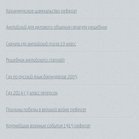
Казикумухское шамхальство реферат
Английский для делового общения гарагуля решебник
Скачать гдз английский гроза 10 класс
Решебник английского старлайт
Гдз по русский язык бархударов 2005
Гдз 2014 г 3 класс петерсон
Причины победы в великой войне реферат
Крупнейшие военные события 1915 реферат