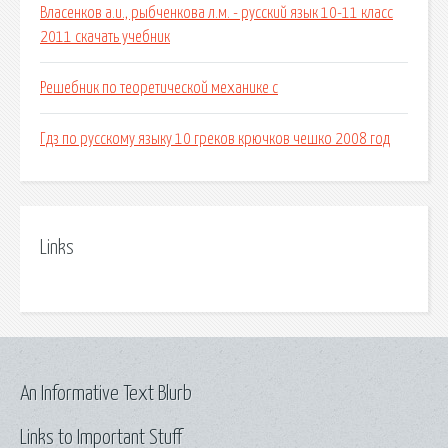
Власенков а.и., рыбченкова л.м. - русский язык 10-11 класс
2011 скачать учебник
Решебник по теоретической механике c
Гдз по русскому языку 10 греков крючков чешко 2008 год
Links
An Informative Text Blurb
Links to Important Stuff