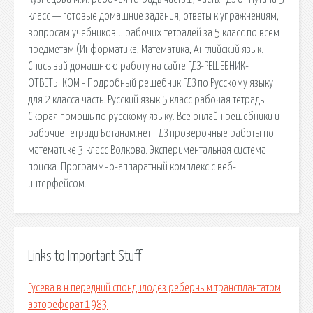
класс — готовые домашние задания, ответы к упражнениям,
вопросам учебников и рабочих тетрадей за 5 класс по всем
предметам (Информатика, Математика, Английский язык.
Списывай домашнюю работу на сайте ГДЗ-РЕШЕБНИК-
ОТВЕТЫ.КОМ - Подробный решебник ГДЗ по Русскому языку
для 2 класса часть. Русский язык 5 класс рабочая тетрадь
Скорая помощь по русскому языку. Все онлайн решебники и
рабочие тетради Ботанам.нет. ГДЗ проверочные работы по
математике 3 класс Волкова. Экспериментальная система
поиска. Программно-аппаратный комплекс с веб-
интерфейсом.
Links to Important Stuff
Гусева в н передний спондилодез реберным трансплантатом
автореферат 1983