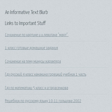
An Informative Text Blurb
Links to Important Stuff
Сочинение по картине и.и.левитана "март".
1 класс готовые домашние задания
Сочинение на тему минусы характера
Гдз русский 4 класс канакина горецкий учебник 1 часть
Гдз по математики 5 класс н.а.тарасенкова
Решебник по русскому языку 10-11 гольцова 2002