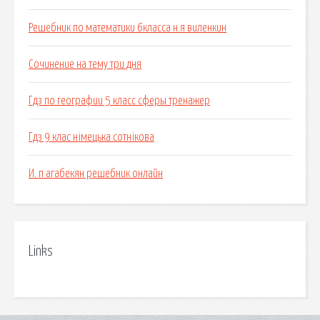
Решебник по математики 6класса н.я виленкин
Сочинение на тему три дня
Гдз по географии 5 класс сферы тренажер
Гдз 9 клас німецька сотнікова
И. п агабекян решебник онлайн
Links