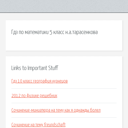
Гдз по математики 5 класс н.а.тарасенкова
Links to Important Stuff
Гдз 10 класс география кузнецов
2012 по физике решебник
Сочинение-миниатюра на тему как я однажды болел
Сочинение на тему freundschaft