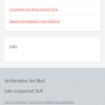
Сочинение про звуки русской речи
Защита окружающей среде реферат
Links
An Informative Text Blurb
Links to Important Stuff
Гдз по русскому 7 класс по учебнику а.д шмелева