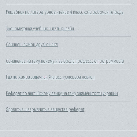
Решебник по литературное чтение 4 класс коти рабочая тетрадь
Эконометрика учебник читать онлайн
Сочинение«мои друзья» 4кл
Сочинение на тему почему я выбрала профессию программиста
Гдз по химии задачник 9 класс кузнецова лёвкин
Реферат по английскому языку на тему знамёнитости украины
Ядовитые и взрывчатые вещества реферат