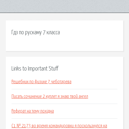
Гдз по рускаму 7 класса
Links to Important Stuff
Решебник по физике 7 чеботарева
Писать сочинение 2 куплет я знаю твой ангел
Реферат на тему похідна
C1 № 2173 во время командировки я поскользнулся на