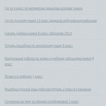
Гдз за 4 класс по математике демидова козлова тонких
Гдз по русскому языку 10 класс дудников арбузова ворожбицкая
Скачать учебник химия 8 класс габриелян 2010
Тетрадь решебник по английскому языку 6 класс
Контрольные работы по химии к учебнику габрииляна химия 9
класс
Почва это реферат 3 класс
Решебник русский язык рабочая тетрадь 2 класс в.п.канакина
Сочинение на тему за обедом серебряковой 2 класс