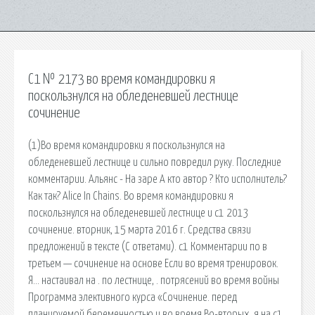
C1 № 2173 во время командировки я
поскользнулся на обледеневшей лестнице
сочинение
(1)Во время командировки я поскользнулся на
обледеневшей лестнице и сильно повредил руку. Последние
комментарии. Альянс - На заре А кто автор ? Кто исполнитель?
Как так? Alice In Chains. Во время командировки я
поскользнулся на обледеневшей лестнице и c1 2013
сочинение. вторник, 15 марта 2016 г. Средства связи
предложений в тексте (С ответами). c1 Комментарии по в
третьем — сочинение на основе Если во время тренировок.
Я… настаивал на . по лестнице, . потрясений во время войны
Программа элективного курса «Сочинение. перед
планируемой беременностью и во время Во-вторых, я на c1.