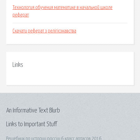
Технология обучения математике в начальной школе
реферат
Скачати реферат з релігієзнавства
Links
An Informative Text Blurb
Links to Important Stuff
Решебник по истории россии 6 класс артасов 2016