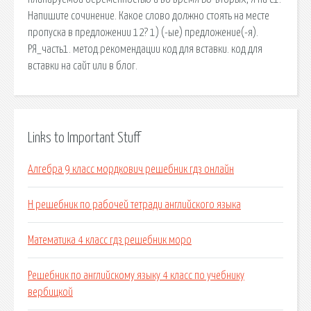
Напишите сочинение. Какое слово должно стоять на месте
пропуска в предло­жении 12? 1) (-ые) предложение(-я).
РЯ_часть1. метод.рекомендации код для вставки. код для
вставки на сайт или в блог.
Links to Important Stuff
Алгебра 9 класс мордкович решебник гдз онлайн
H решебник по рабочей тетради английского языка
Математика 4 класс гдз решебник моро
Решебник по английскому языку 4 класс по учебнику
вербицкой