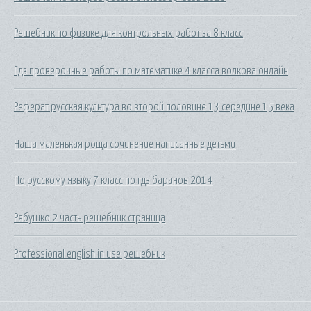
Решебник по физике для контрольных работ за 8 класс
Гдз проверочные работы по математике 4 класса волкова онлайн
Реферат русская культура во второй половине 13 середине 15 века
Наша маленькая роща сочинение написанные детьми
По русскому языку 7 класс по гдз баранов 2014
Рябушко 2 часть решебник страница
Professional english in use решебник