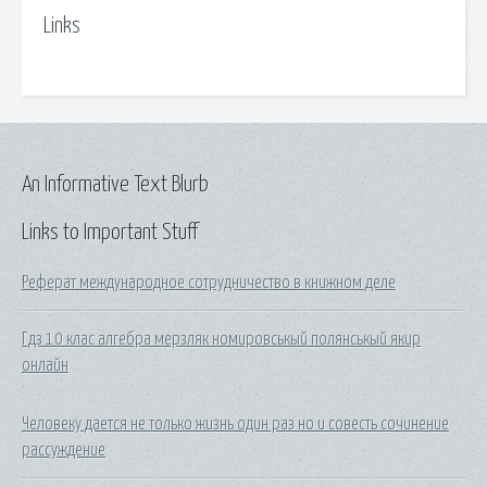
Links
An Informative Text Blurb
Links to Important Stuff
Реферат международное сотрудничество в книжном деле
Гдз 10 клас алгебра мерзляк номировськый полянськый якир
онлайн
Человеку дается не только жизнь один раз но и совесть сочинение
рассуждение