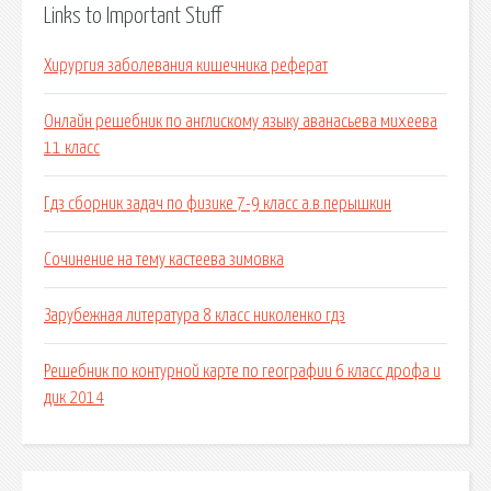
Links to Important Stuff
Хирургия заболевания кишечника реферат
Онлайн решебник по англискому языку аванасьева михеева
11 класс
Гдз сборник задач по физике 7-9 класс а.в.перышкин
Сочинение на тему кастеева зимовка
Зарубежная литература 8 класс николенко гдз
Решебник по контурной карте по географии 6 класс дрофа и
дик 2014