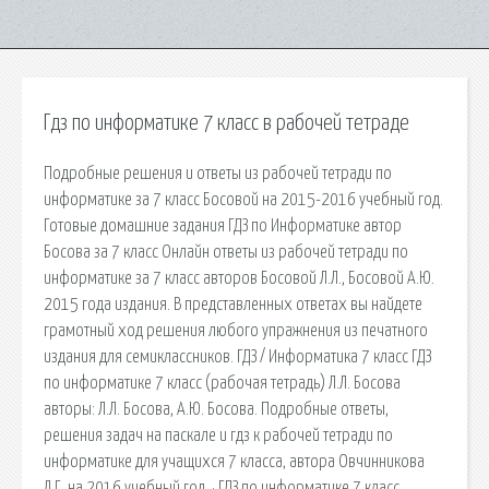
Гдз по информатике 7 класс в рабочей тетраде
Подробные решения и ответы из рабочей тетради по
информатике за 7 класс Босовой на 2015-2016 учебный год.
Готовые домашние задания ГДЗ по Информатике автор
Босова за 7 класс Онлайн ответы из рабочей тетради по
информатике за 7 класс авторов Босовой Л.Л., Босовой А.Ю.
2015 года издания. В представленных ответах вы найдете
грамотный ход решения любого упражнения из печатного
издания для семиклассников. ГДЗ / Информатика 7 класс ГДЗ
по информатике 7 класс (рабочая тетрадь) Л.Л. Босова
авторы: Л.Л. Босова, А.Ю. Босова. Подробные ответы,
решения задач на паскале и гдз к рабочей тетради по
информатике для учащихся 7 класса, автора Овчинникова
Л.Г. на 2016 учебный год. · ГДЗ по информатике 7 класс