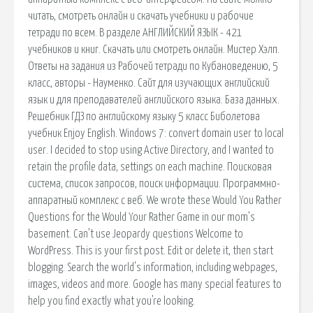
читать, смотреть онлайн и скачать учебники и рабочие
тетради по всем. В разделе АНГЛИЙСКИЙ ЯЗЫК - 421
учебников и книг. Скачать или смотреть онлайн. Мистер Хэлп.
Ответы на задания из Рабочей тетради по Кубановедению, 5
класс, авторы - Науменко. Сайт для изучающих английский
язык и для преподавателей английского языка. База данных.
Решебник ГДЗ по английскому языку 5 класс Биболетова
учебник Enjoy English. Windows 7: convert domain user to local
user. I decided to stop using Active Directory, and I wanted to
retain the profile data, settings on each machine. Поисковая
сиcтема, список запросов, поиск информации. Программно-
аппаратный комплекс с веб. We wrote these Would You Rather
Questions for the Would Your Rather Game in our mom’s
basement. Can’t use Jeopardy questions Welcome to
WordPress. This is your first post. Edit or delete it, then start
blogging. Search the world's information, including webpages,
images, videos and more. Google has many special features to
help you find exactly what you're looking.