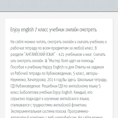
Enjoy english 7 класс учебник онлайн смотреть
На сайте можно читать, смотреть онлайн и скачать учебники и
рабочие тетради по всем предметам за любой класс. В
разделе "АНГЛИЙСКИЙ ЯЗЫК" - 421 учебников и книг. Скачать
или смотреть онлайн. & "Мистер Хэлп идет на помощь"
Пособие к учебнику Happy English.ru для Ответы на задания
из Рабочей тетради по Кубановедению, 5 класс, авторы -
Науменко, Хачатурова, 2014 год.Вы здесь: Школьные тетради,
ГДЗ Кубановедение. Решебник ГДЗ по английскому языку 5
класс Биболетова учебник Enjoy English. Каждый, кто
серьезно подходит к изучению английского языка,
сталкивался с трудностями английской фонетики.
Экспериментальная система поиска. Программно-
аппаратный комплекс с веб-интерфейсом. На сайте можно