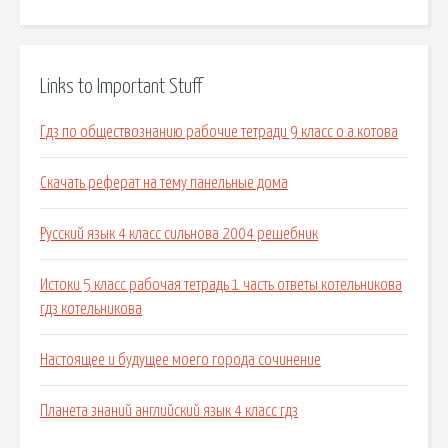
Links to Important Stuff
Гдз по обществознанию рабочие тетради 9 класс о.а.котова
Скачать реферат на тему панельные дома
Русский язык 4 класс сильнова 2004 решебник
Истоки 5 класс рабочая тетрадь 1 часть ответы котельникова
гдз котельникова
Настоящее и будущее моего города сочинение
Планета знаний английский язык 4 класс гдз