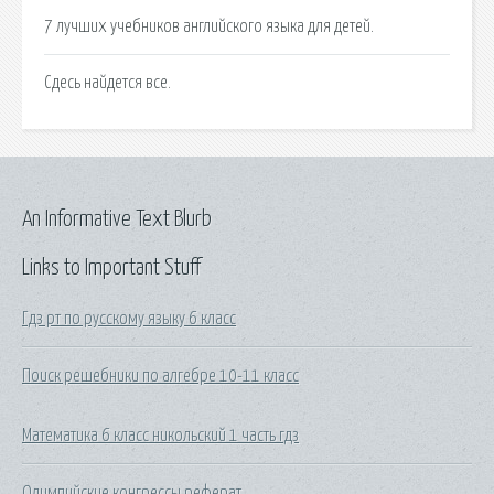
7 лучших учебников английского языка для детей.
Сдесь найдется все.
An Informative Text Blurb
Links to Important Stuff
Гдз рт по русскому языку 6 класс
Поиск решебники по алгебре 10-11 класс
Математика 6 класс никольский 1 часть гдз
Олимпийские конгрессы реферат