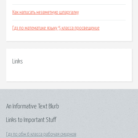
Как написать незаметную шпаргалку
Гдз по математике языку 5 класса просвещение
Links
An Informative Text Blurb
Links to Important Stuff
Гдз по обж 6 класса рабочая смирнов