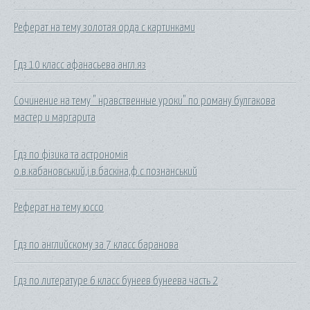
Реферат на тему золотая орда с картинками
Гдз 10 класс афанасьева англ.яз
Сочинение на тему " нравственные уроки" по роману булгакова
мастер и маргарита
Гдз по фізика та астрономія
о.в.кабановський,і.в.баскіна,ф.с.познанський
Реферат на тему юссо
Гдз по английскому за 7 класс баранова
Гдз по литературе 6 класс бунеев бунеева часть 2