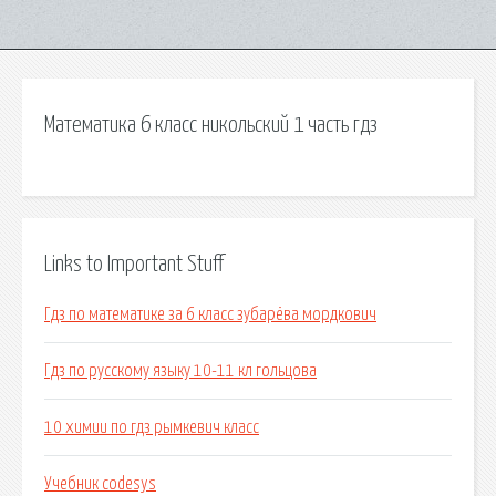
Математика 6 класс никольский 1 часть гдз
Links to Important Stuff
Гдз по математике за 6 класс зубарёва мордкович
Гдз по русскому языку 10-11 кл гольцова
10 химии по гдз рымкевич класс
Учебник codesys