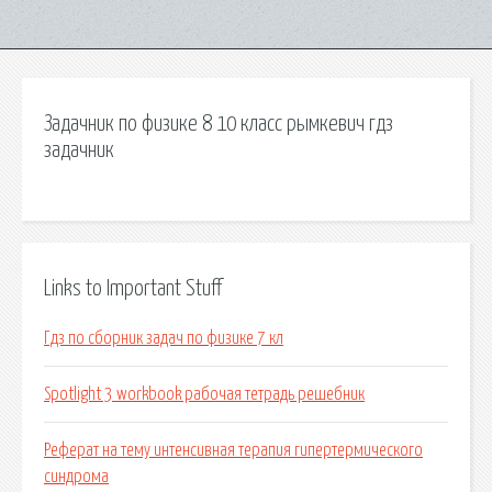
Задачник по физике 8 10 класс рымкевич гдз
задачник
Links to Important Stuff
Гдз по сборник задач по физике 7 кл
Spotlight 3 workbook рабочая тетрадь решебник
Реферат на тему интенсивная терапия гипертермического
синдрома