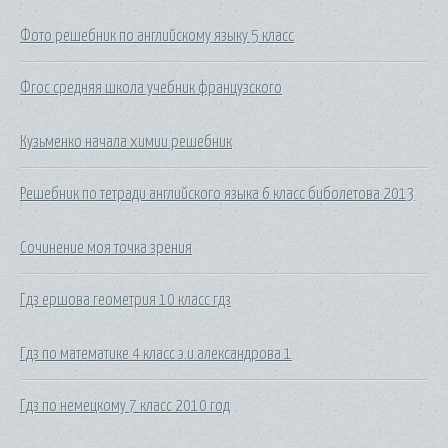
Фото решебник по английскому языку 5 класс
Фгос средняя школа учебник французского
Кузьменко начала химии решебник
Решебник по тетради английского языка 6 класс биболетова 2013
Сочинение моя точка зрения
Гдз ершова геометрия 10 класс гдз
Гдз по математике 4 класс э.и.александрова 1
Гдз по немецкому 7 класс 2010 год