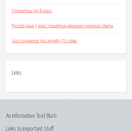
Спотинглиш гдз 8 класс
Русский язык 3 класс решебник канакина горецкий ответы
Эссе сочинение про дружбу 70 словь
Links
An Informative Text Blurb
Links to Important Stuff