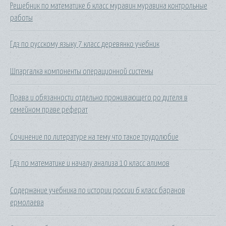
Решебник по математике 6 класс муравин муравина контрольные
работы
Гдз по русскому языку 7 класс деревянко учебник
Шпаргалка компоненты операционной системы
Права и обязанности отдельно проживающего ро дителя в
семейном праве реферат
Сочинение по литературе на тему что такое трудолюбие
Гдз по математике и началу анализа 10 класс алимов
Содержание учебника по истории россии 6 класс баранов
ермолаева