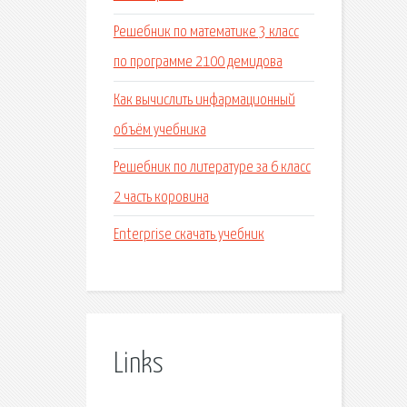
Решебник по математике 3 класс
по программе 2100 демидова
Как вычислить инфармационный
объём учебника
Решебник по литературе за 6 класс
2 часть коровина
Enterprise скачать учебник
Links