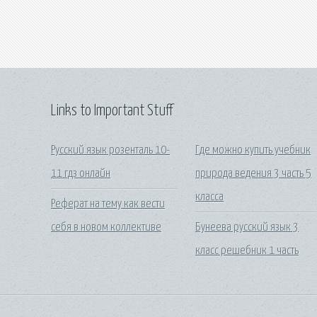
Links to Important Stuff
Русский язык розенталь 10-
Где можно купить учебник
11 гдз онлайн
природа ведения 3 часть 5
класса
Реферат на тему как вести
себя в новом коллективе
Бунеева русский язык 3
класс решебник 1 часть