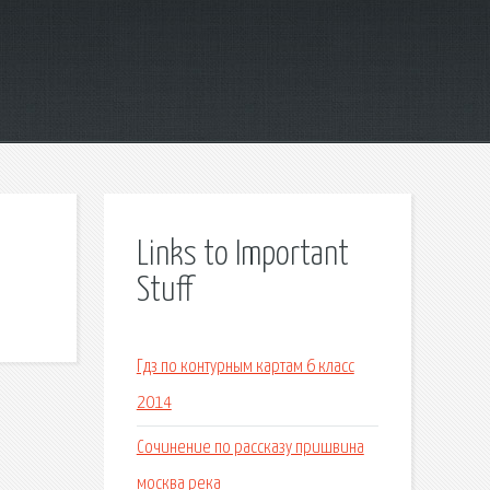
Links to Important
Stuff
Гдз по контурным картам 6 класс
2014
Сочинение по рассказу пришвина
москва река