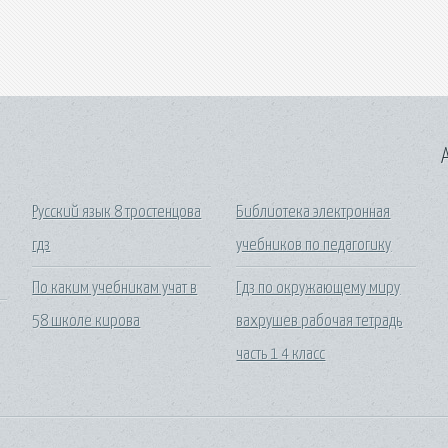
A
Русский язык 8 тростенцова
Библиотека электронная
гдз
учебников по педагогику
По каким учебникам учат в
Гдз по окружающему миру
58 школе кирова
вахрушев рабочая тетрадь
часть 1 4 класс