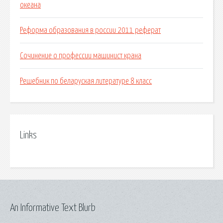
океана
Реформа образования в россии 2011 реферат
Сочинение о профессии машинист крана
Решебник по беларуская литературе 8 класс
Links
An Informative Text Blurb