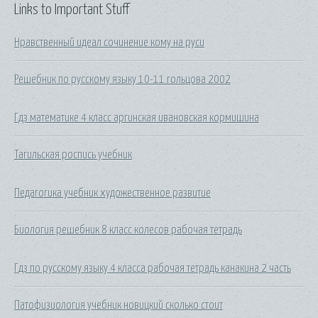
Links to Important Stuff
Нравственный идеал сочинение кому на руси
Решебник по русскому языку 10-11 гольцова 2002
Гдз математике 4 класс аргинская ивановская кормишина
Тагильская роспись учебник
Педагогика учебник художественное развитие
Биология решебник 8 класс колесов рабочая тетрадь
Гдз по русскому языку 4 класса рабочая тетрадь канакина 2 часть
Патофизиология учебник новицкий сколько стоит