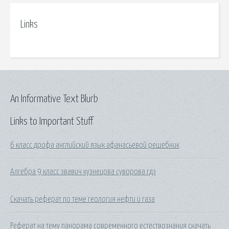
Links
An Informative Text Blurb
Links to Important Stuff
6 класс дрофа английский язык афанасьевой решебник
Алгебра 9 класс звавич кузнецова суворова гдз
Скачать реферат по теме геология нефти и газа
Реферат на тему панорама современного естествознания скачать