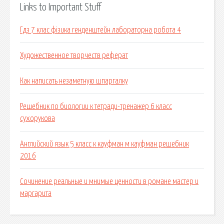
Links to Important Stuff
Гдз 7 клас фізика генденштейн лабораторна робота 4
Художественное творчеств реферат
Как написать незаметную шпаргалку
Решебник по биологии к тетради-тренажер 6 класс
сухорукова
Английский язык 5 класс к кауфман м кауфман решебник
2016
Сочинение реальные и мнимые ценности в романе мастер и
маргарита