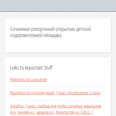
Сочинение-репортажоб открытиии детской
оздоровительной площадки
Links to Important Stuff
Рефераты по шахиатам
Решебник по русскому языку 3 класс просвещение 2 часть
Алгебра. 7 класс. учебник для углубл. изучения. макарычев
ю.н., миндюк н.г., нешков к.и., феоктистов и.е. (2011, )