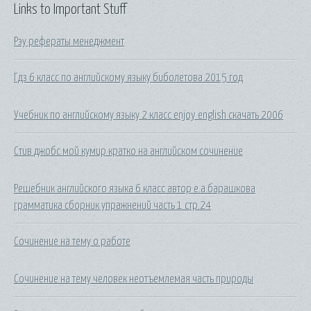
Links to Important Stuff
Рэу рефераты менеджмент
Гдз 6 класс по английскому языку биболетова 2015 год
Учебник по английскому языку 2 класс enjoy english скачать 2006
Стив джобс мой кумир кратко на английском сочинение
Решебник английского языка 6 класс автор е.а.барашкова
грамматика сборник упражнений часть 1 стр.24
Сочинение на тему о работе
Сочинение на тему человек неотъемлемая часть природы