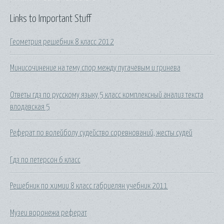
Links to Important Stuff
Геометрия решебник 8 класс 2012
Минисочинение на тему спор между пугачевым и гринева
Ответы гдз по русскому языку 5 класс комплексный анализ текста
влодавская 5
Реферат по волейболу судейство соревнований, жесты судей
Гдз по петерсон 6 класс
Решебник по химии 8 класс габриелян учебник 2011
Музеи воронежа реферат