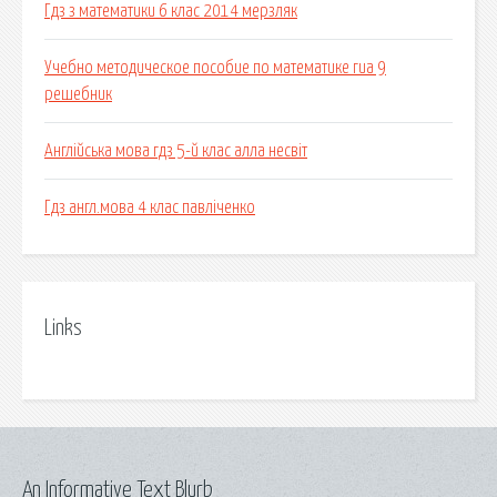
Гдз з математики 6 клас 2014 мерзляк
Учебно методическое пособие по математике гиа 9
решебник
Англійська мова гдз 5-й клас алла несвіт
Гдз англ.мова 4 клас павліченко
Links
An Informative Text Blurb