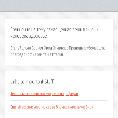
Сочинение на тему самая ценная вещь в жизни
человека здоровье
Этель Лилиан Войнич Овод От автора Приношу глубочайшую
благодарность всем тем в Италии.
Links to Important Stuff
Текстиль в славянской мифологии реферат
English афанасьева михеева 8 класс скачать учебник