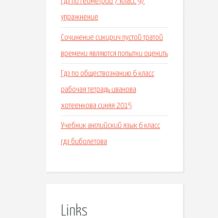
Гдз по геометрии 7 класс 97
упражнение
Сочинение сикирич пустой тратой
времени являются попытки оценить
Гдз по обществознанию 6 класс
рабочая тетрадь иванова
хотеенкова синяя 2015
Учебник английский язык 6 класс
гдз биболетова
Links