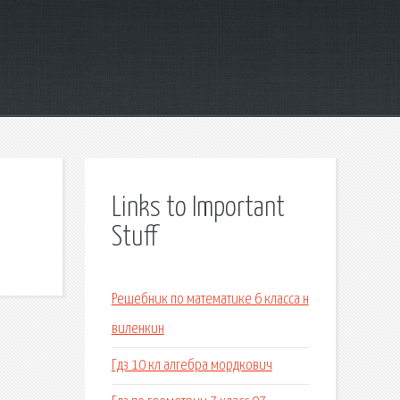
Links to Important
Stuff
Решебник по математике 6 класса н
виленкин
Гдз 10 кл алгебра мордкович