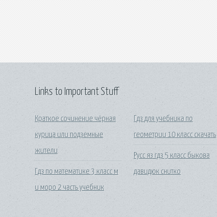
Links to Important Stuff
Краткое сочинение чёрная
Гдз для учебника по
курица или подземные
геометрии 10 класс скачать
жители
Русс яз гдз 5 класс быкова
Гдз по математике 3 класс м
давидюк снитко
и моро 2 часть учебник