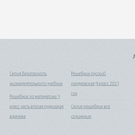
A
Серия безопасность
Решебник русский
жизнедеятельности учебник
разумовская 9 класс 2013
год
Решебник по математике 3
класс часть вторая рудницкая
Серия решебник все
юдачева
сочинение