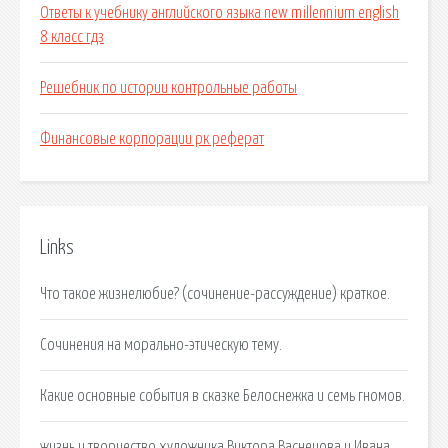
Ответы к учебнику английского языка new millennium english
8 класс гдз
Решебник по истории контрольные работы
Финансовые корпорации рк реферат
Links
Что такое жизнелюбие? (сочинение-рассуждение) краткое.
Сочинения на морально-этическую тему.
Какие основные события в сказке Белоснежка и семь гномов.
жизнь и творчество художника Виктора Васнецова и Ивана.