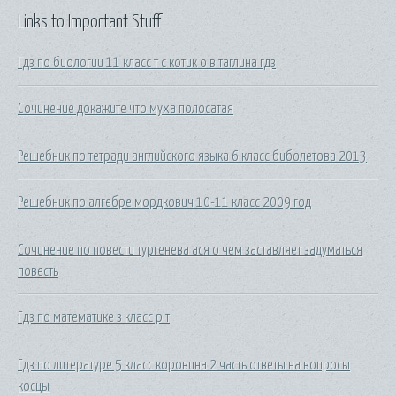
Links to Important Stuff
Гдз по биологии 11 класс т с котик о в таглина гдз
Сочинение докажите что муха полосатая
Решебник по тетради английского языка 6 класс биболетова 2013
Решебник по алгебре мордкович 10-11 класс 2009 год
Сочинение по повести тургенева ася о чем заставляет задуматься
повесть
Гдз по математике з класс р т
Гдз по литературе 5 класс коровина 2 часть ответы на вопросы
косцы