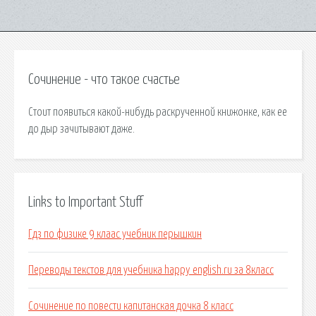
Сочинение - что такое счастье
Стоит появиться какой-нибудь раскрученной книжонке, как ее
до дыр зачитывают даже.
Links to Important Stuff
Гдз по физике 9 клаас учебник перышкин
Переводы текстов для учебника happy english.ru за 8класс
Сочинение по повести капитанская дочка 8 класс