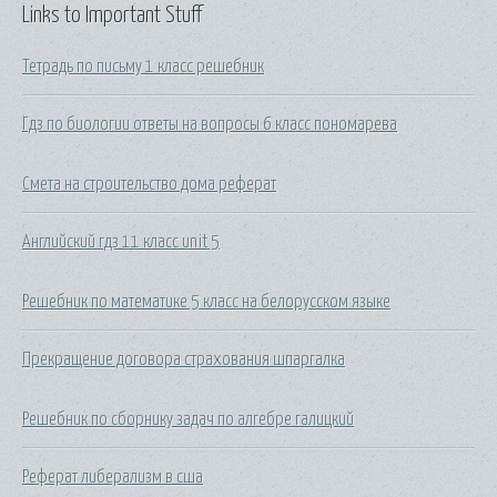
Links to Important Stuff
Тетрадь по письму 1 класс решебник
Гдз по биологии ответы на вопросы 6 класс пономарева
Смета на строительство дома реферат
Английский гдз 11 класс unit 5
Решебник по математике 5 класс на белорусском языке
Прекращение договора страхования шпаргалка
Решебник по сборнику задач по алгебре галицкий
Реферат либерализм в сша