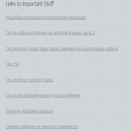
Links to Important Stuff
Решебник митюшов теоретическая механика
Гдз по рабочей тетради по алгебре 8 класс часть 2
Гдз алгебра 9 клас бевз типові завдання до контрольної роботи
Гдз 156
Гдз алгебра г.п.бевз 9 клас
Гдз по английчкому языку 9 класс кауфман
Понятие убийства реферат
Скачать реферат на тему все о менингите