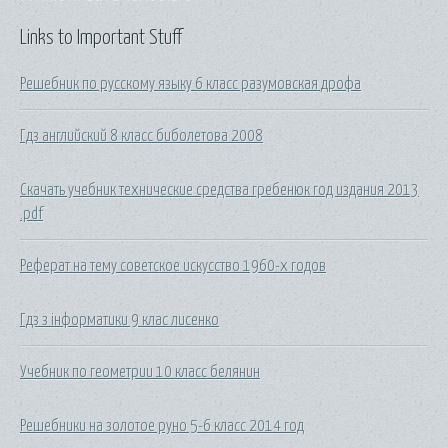
Links to Important Stuff
Решебник по русскому языку 6 класс разумовская дрофа
Гдз английский 8 класс биболетова 2008
Скачать учебник технические средства гребенюк год издания 2013
.pdf
Реферат на тему советское искусство 1960-х годов
Гдз з інформатики 9 клас лисенко
Учебник по геометрии 10 класс белянин
Решебники на золотое руно 5-6 класс 2014 год