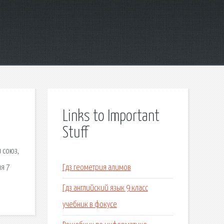
Links to Important
Stuff
 союз,
ля 7
Гдз геометрия алимов
Гдз английский язык 9 класс
учебник в фокусе