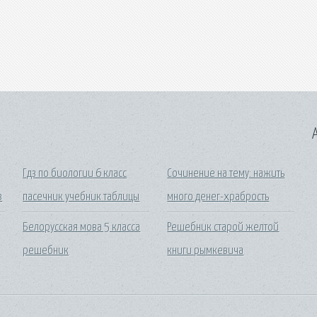
A
Гдз по биологии 6 класс
Сочинение на тему: нажить
з
пасечник учебник таблицы
много денег-храбрость
Белорусская мова 5 класса
Решебник старой желтой
решебник
книги рымкевича