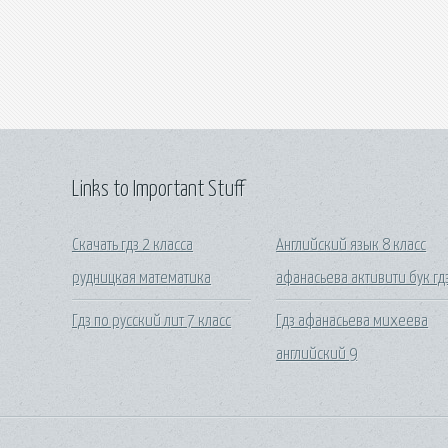
Links to Important Stuff
Скачать гдз 2 класса
Английский язык 8 класс
рудницкая математика
афанасьева активити бук гд
Гдз по русский лит 7 класс
Гдз афанасьева михеева
английский 9