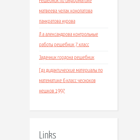
Решебник по информатике
матвеева челак конопатова
панкратова нурова
Л.а.александрова контрольные
работы решебник 7 класс
Задачник гордона решебник
Гдз дидактические материалы по
математике 6 класс чесноков
нешков 1997
Links