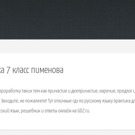
а 7 класс пименова
роработку таких тем как причастие и деепричастие, наречие, предлог и
аходите, не пожалеете! Тут отличные гдз по русскому языку практика д
сский язык, решебник и ответы онлайн на GDZ.ru.