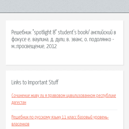
Решебник "spotlight 8" student's book/ английский в
фокусе е. ваулина, д. дули, в. эванс, о. подолянко -
м.:просвещение, 2012
Links to Important Stuff
Сочинение живу ли я правовом цивилизованном республике
дагестан
Решебник по русскому языку 11 класс базовый уровень-
власенков