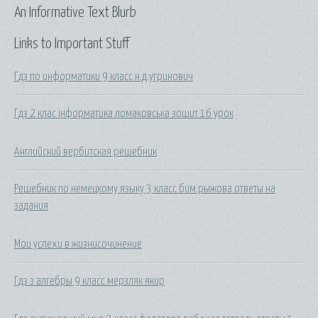
An Informative Text Blurb
Links to Important Stuff
Гдз по информатики 9 класс н.д.угринович
Гдз 2 клас інформатика ломаковська зошит 16 урок
Английский вербитская решебник
Решебник по немецкому языку 3 класс бим рыжова ответы на
задания
Мои успехи в жизнисочинение
Гдз з алгебры 9 класс мерзляк якир