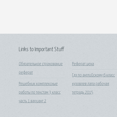
Links to Important Stuff
Обязательное страхование
Реферат цена
реферат
Гдз по английскому 6 класс
Решебник комплексные
кузовлев лапа рабочая
работы по текстам 3 класс
тетрадь 2015
часть 1 вариант 2