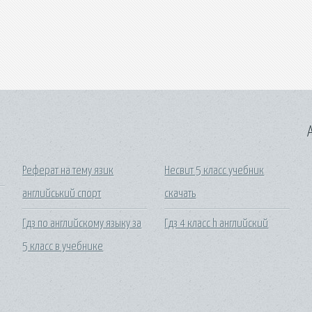
A
Реферат на тему язик
Несвит 5 класс учебник
английський спорт
скачать
Гдз по английскому языку за
Гдз 4 класс h английский
5 класс в учебнике