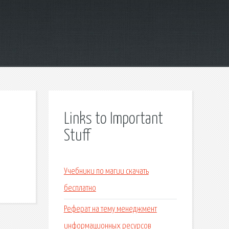
2
Links to Important
Stuff
Учебники по магии скачать
бесплатно
Реферат на тему менеджмент
информационных ресурсов