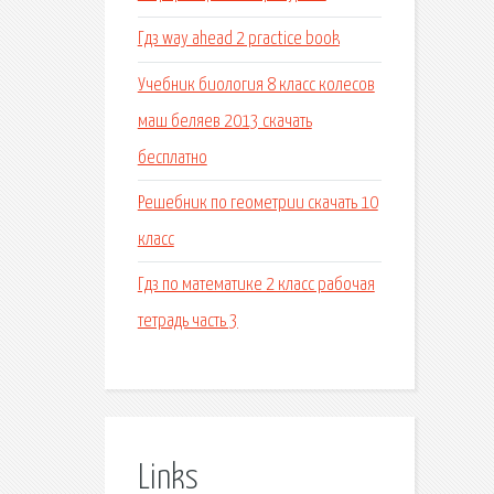
Гдз way ahead 2 practice book
Учебник биология 8 класс колесов
маш беляев 2013 скачать
бесплатно
Решебник по геометрии скачать 10
класс
Гдз по математике 2 класс рабочая
тетрадь часть 3
Links