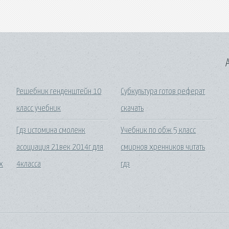
A
Решебник генденштейн 10
Субкультура готов реферат
класс учебник
скачать
Гдз истомина смоленк
Учебник по обж 5 класс
асоциация 21век 2014г для
смирнов хренников читать
х
4класса
гдз