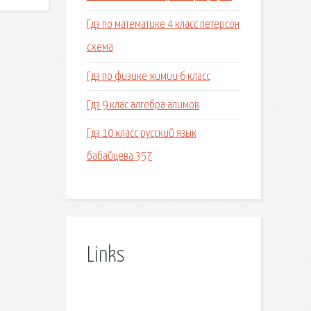
Гдз по математике 4 класс петерсон
схема
Гдз по физике химии 6 класс
Гдз 9 клас алгебра алимов
Гдз 10 класс русский язык
бабайцева 357
Links