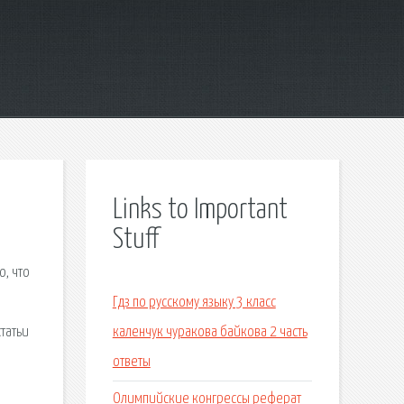
Links to Important
Stuff
о, что
Гдз по русскому языку 3 класс
татьи
каленчук чуракова байкова 2 часть
ответы
Олимпийские конгрессы реферат