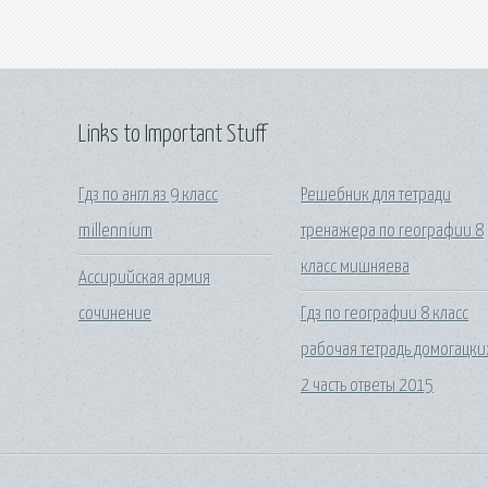
Links to Important Stuff
Гдз по англ.яз 9 класс
Решебник для тетради
millennium
тренажера по географии 8
класс мишняева
Ассирийская армия
сочинение
Гдз по географии 8 класс
рабочая тетрадь домогацки
2 часть ответы 2015