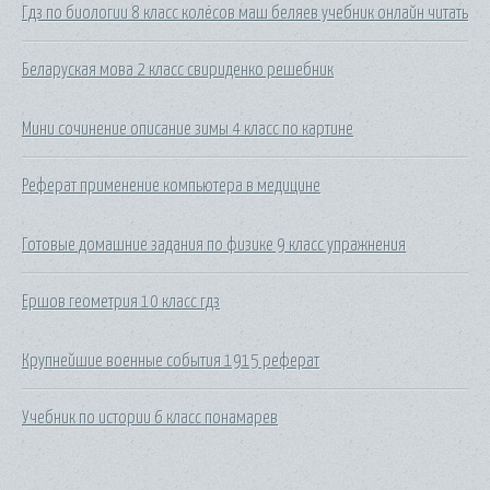
Гдз по биологии 8 класс колёсов маш беляев учебник онлайн читать
Беларуская мова 2 класс свириденко решебник
Мини сочинение описание зимы 4 класс по картине
Реферат применение компьютера в медицине
Готовые домашние задания по физике 9 класс упражнения
Ершов геометрия 10 класс гдз
Крупнейшие военные события 1915 реферат
Учебник по истории 6 класс понамарев