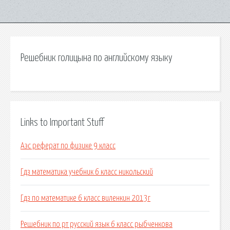
Решебник голицына по английскому языку
Links to Important Stuff
Аэс реферат по физике 9 класс
Гдз математика учебник 6 класс никольский
Гдз по математике 6 класс виленкин 2013г
Решебник по рт русский язык 6 класс рыбченкова