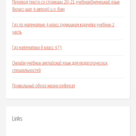
Перевод текста со страницы 20-21,учебник0немецкий язык
8класс,шаг 4.автор0 и.л. бим
Гдз по математике 4 класс рудницкая юдачёва учебник 2
часть
Гдз математика 6 класс 473
Онлайн учебник английский язык для педагогических
специальностей
Правильный образ жизни реферат
Links