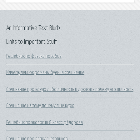
An Informative Text Blurb
Links to Important Stuff
Решебник по физика пособие
Илчегә үлем юк романы буенча сочинение
Сочинение про какую либо личность и доказать почему это личность
Сочинение на тему почему я не курю
Решебник по экологии 8 класс фёдорова
Сочинение про лепку снеговиков