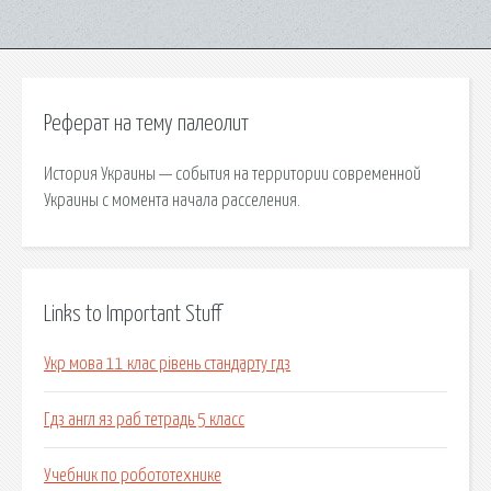
Реферат на тему палеолит
История Украины — события на территории современной
Украины с момента начала расселения.
Links to Important Stuff
Укр мова 11 клас рівень стандарту гдз
Гдз англ яз раб тетрадь 5 класс
Учебник по робототехнике