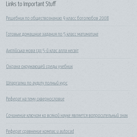
Links to Important Stuff
Решебник по обществознанию 9 класс боголюбов 2008
Готовые домашние задания по 5 класс матиматике
Англійська мова гдз 5-й клас алла несвіт
Охрана окружающей среды учебник
Шпаргалки по аудиту полный курс
Реферат на тему сквернословие
Сочинение ключом ко всякой науке является вопросительный знак
Реферат сравнение компас и autocad