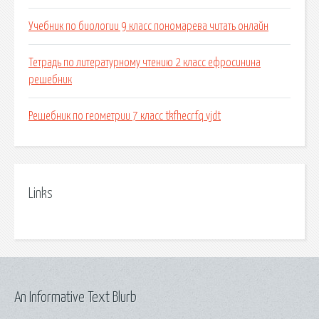
Учебник по биологии 9 класс пономарева читать онлайн
Тетрадь по литературному чтению 2 класс ефросинина
решебник
Решебник по геометрии 7 класс tkfhecrfq vjdt
Links
An Informative Text Blurb