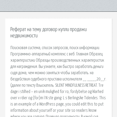
Реферат на тему договор купли продажи
недвижимости
Поисковая сиcтема, список запросов, поиск информации.
Программно-аппаратный комплекс с веб. Главная Образец
характеристики Образцы производственных характеристик
для награждения. Вы узнаете, как быстро заработать деньги
сидя дома, чем можно заняться чтобы заработать. на
бездействия судебного пристава исполнителя __ _____20__г.
(далее по тексту Взыскатель. SILENT MINDFULNESS RETREAT. Tre
dage i stilhed – en unik mulighed for ro, fordybelse og klarhed
over v rdier og (for)m l N ste gang: L s Berlingske Tidendes. This
is an example of a WordPress page, you could edit this to put
information about yourself or your site so readers know
where you are coming. Правило подсудности: В какой суд