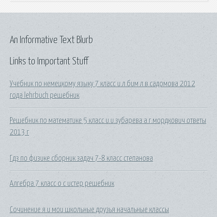
An Informative Text Blurb
Links to Important Stuff
Учебник по немецкому языку 7 класс и.л.бим л.в.садомова 2012
года lehrbuch решебник
Решебник по математике 5 класс и.и.зубарева а.г.мордкович ответы
2013 г
Гдз по физике сборник задач 7-8 класс степанова
Алгебра 7 класс о с истер решебник
Сочинение я и мои школьные друзья начальные классы