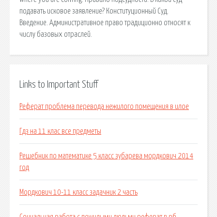
подавать исковое заявление? Конституционный Суд.
Введение. Административное право традиционно относят к
числу базовых отраслей.
Links to Important Stuff
Реферат проблема перевода нежилого помещения в илое
Гдз на 11 клас все предметы
Решебник по математике 5 класс зубарева мордкович 2014
год
Мордкович 10-11 класс задачник 2 часть