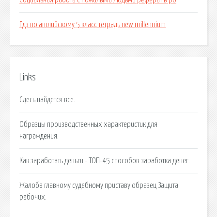
Социальная работа с пожилыми людьми реферат в рб
Гдз по английскому 5 класс тетрадь new millennium
Links
Сдесь найдется все.
Образцы производственных характеристик для
награждения.
Как заработать деньги - ТОП-45 способов заработка денег.
Жалоба главному судебному приставу образец Защита
рабочих.