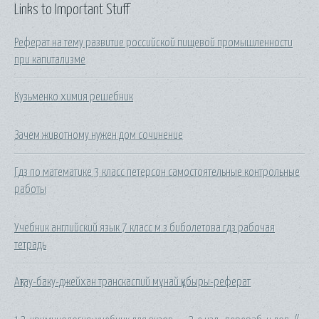
Links to Important Stuff
Реферат на тему развитие российской пищевой промышленности
при капитализме
Кузьменко химия решебник
Зачем животному нужен дом сочинение
Гдз по математике 3 класс петерсон самостоятельные контрольные
работы
Учебник английский язык 7 класс м.з биболетова гдз рабочая
тетрадь
Ақтау-баку-джейхан транскаспий мұнай құбыры-реферат