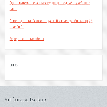
Гдз по математике 4 класс рудницкая юдачёва учебник 2
часть
Перевод с английского на русский 4 класс учебника стр 93
онлайн 26
Реферат о пользе яблок
Links
An Informative Text Blurb