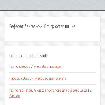
Реферат бенгальський тигр остап вишня
Links to Important Stuff
Гдз по алгебре 7 класс збирнык задач
Народы сибири 3 класс реферат скачать
Гдз по геометрии 8 класс апостолова для русских школ 12
баллов