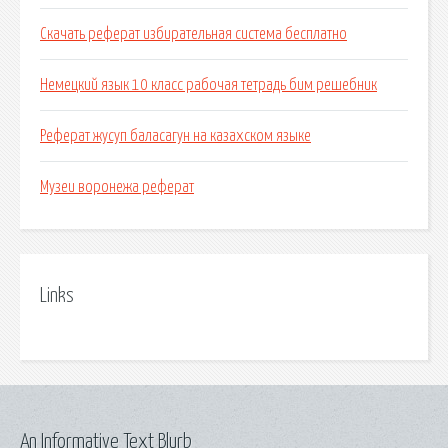
Скачать реферат избирательная система бесплатно
Немецкий язык 10 класс рабочая тетрадь бим решебник
Реферат жусуп баласагун на казахском языке
Музеи воронежа реферат
Links
An Informative Text Blurb