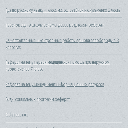
Гдз по русскому языку 4 класс м.с.соловейчик н.с.кузьменко 2 часть
Ребенок идет в школу рекомендации родителям реферат
Самостоятельные и контрольные работы ершова голобородько 8
класс гдз
Реферат на тему первая медицинская помощь при наружном
кровотечении 7 класс
Реферат на тему менеджмент информационных ресурсов
Виды социальных программ.реферат
Реферат вшэ