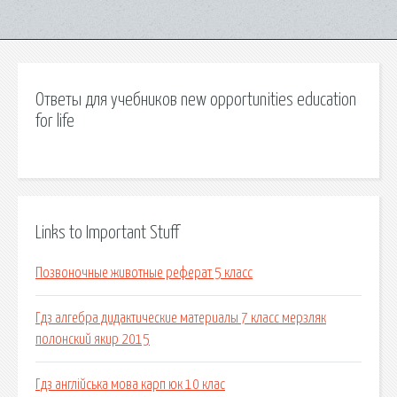
Ответы для учебников new opportunities education
for life
Links to Important Stuff
Позвоночные животные реферат 5 класс
Гдз алгебра дидактические материалы 7 класс мерзляк
полонский якир 2015
Гдз англійська мова карп юк 10 клас