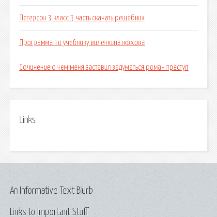
Петерсон 3 класс 3 часть скачать решебник
Программа по учебнику виленкина жохова
Сочинение о чем меня заставил задуматься роман преступ
Links
An Informative Text Blurb
Links to Important Stuff