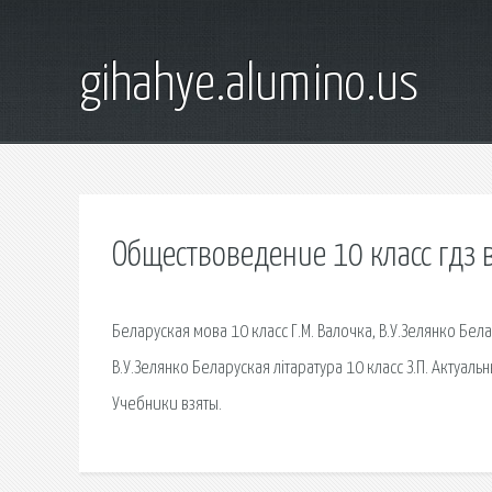
gihahye.alumino.us
Обществоведение 10 класс гдз
Беларуская мова 10 класс Г.М. Валочка, В.У.Зелянко Бела
В.У.Зелянко Беларуская літаратура 10 класс З.П. Актуал
Учебники взяты.