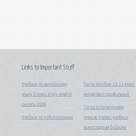
Links to Important Stuff
Учебник по английскому
Гдз по алгебре 10-11 класс
языку 2 класс enjoy english
мордкович профильный
скачать 2006
Гдз по литературному
Учебник по робототехнике
чтению 4 класс учебник
виноградская бойкина