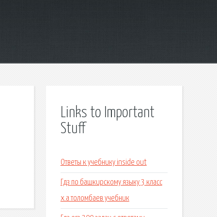
Links to Important
Stuff
Ответы к учебнику inside out
Гдз по башкирскому языку 3 класс
х.а толомбаев учебник