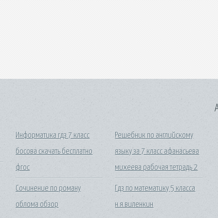
A
Информатика гдз 7 класс
Решебник по английскому
босова скачать бесплатно
языку за 7 класс афанасьева
фгос
михеева рабочая тетрадь 2
Сочинение по роману
Гдз по математику 5 класса
облома обзор
н.я.виленкин