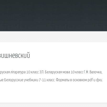
 вишневский
руская літаратура 10 класс З.П. Беларуская мова 10 класс Г.М. Валочка,
ьные Белорусские учебники 7-11 класс. Форматы в основном pdf и djvu.