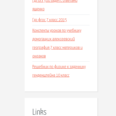
Гдз огэ 300 задач с ответами
ященко
Гдз фгос 7 класс 2015
Конспекты уроков по учебнику
домогацких алексеевский
география 7 класс материков и
океанов
Решебник по физике к задачнику
генденштейна 10 класс
Links