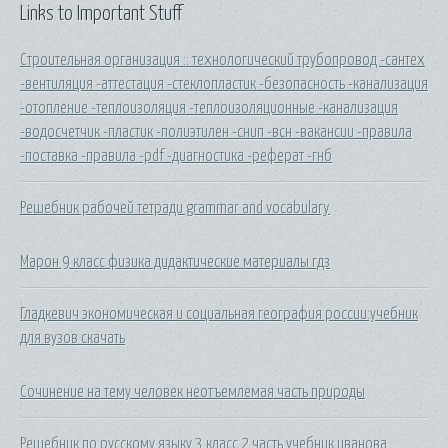
Links to Important Stuff
Строительная организация :: технологический трубопровод -сантех
-вентиляция -аттестация -стеклопластик -безопасность -канализация
-отопление -теплоизоляция -теплоизоляционные -канализация
-водосчетчик -пластик -полиэтилен -снип -всн -вакансии -правила
-поставка -правила -pdf -диагностика -реферат -гнб
Решебник рабочей тетради grammar and vocabulary
Марон 9 класс физика дидактические материалы гдз
Гладкевич экономическая и социальная география россии:учебник
для вузов скачать
Сочинение на тему человек неотъемлемая часть природы
Решебник по русскому языку 3 класс 2 часть учебник иванова