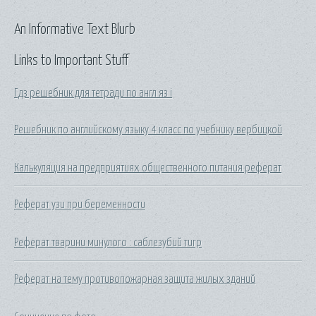
An Informative Text Blurb
Links to Important Stuff
Гдз решебник для тетради по англ яз i
Решебник по английскому языку 4 класс по учебнику вербицкой
Калькуляция на предприятиях общественного питания реферат
Реферат узи при беременности
Реферат тварини минулого : саблезубий тигр
Реферат на тему противопожарная защита жилых зданий