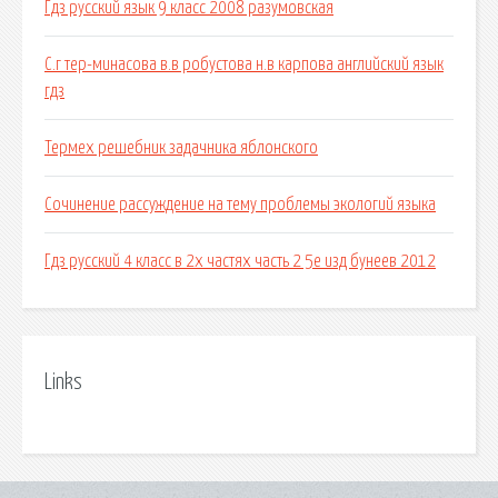
Гдз русский язык 9 класс 2008 разумовская
С.г тер-минасова в.в робустова н.в карпова английский язык
гдз
Термех решебник задачника яблонского
Сочинение рассуждение на тему проблемы экологий языка
Гдз русский 4 класс в 2х частях часть 2 5е изд бунеев 2012
Links